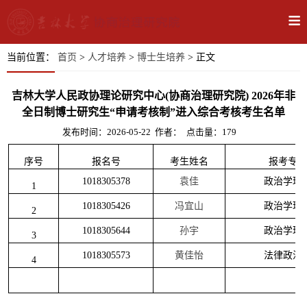
当前位置：
首页
>
人才培养
>
博士生培养
> 正文
吉林大学人民政协理论研究中心(协商治理研究院) 2026年非
全日制博士研究生“申请考核制”进入综合考核考生名单
发布时间：2026-05-22
作者：
点击量：
179
序号
报名号
考生姓名
报考专业
1018305378
袁佳
政治学理
1
1018305426
冯宜山
政治学理
2
1018305644
孙宇
政治学理
3
1018305573
黄佳怡
法律政治
4