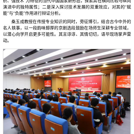
织、强技术”为特征的当代中国国家新形态，探索其在横向比较与纵向
演进中的独特属性；二是深入探讨技术发展的双重效应，对其的“赋
能”与“负能”作用进行辩证分析。
桑玉成教授在传授专业知识的同时，旁征博引，结合古今中外的
名人轶事，以一段韵味醇厚的京剧选段鼓励在场师生深耕专业领域，
以潜心向学开启更多可能性。其言谆谆、其情切切，语毕现场掌声雷
动。